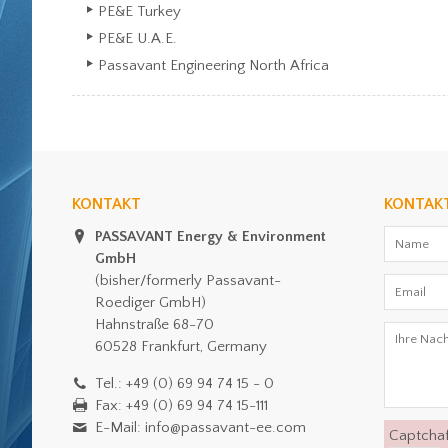
PE&E Turkey
PE&E U.A.E.
Passavant Engineering North Africa
KONTAKT
KONTAK
PASSAVANT Energy & Environment
GmbH
(bisher/formerly Passavant-
Roediger GmbH)
Hahnstraße 68-70
60528 Frankfurt, Germany
Tel.: +49 (0) 69 94 74 15 - 0
Fax: +49 (0) 69 94 74 15-111
E-Mail: info@passavant-ee.com
Captcha